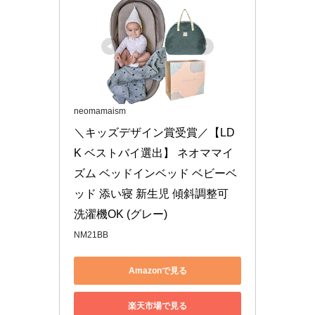
neomamaism
＼キッズデザイン賞受賞／【LD
K ベストバイ選出】 ネオママイ
ズム ベッドインベッド ベビーベ
ッド 添い寝 新生児 傾斜調整可 
洗濯機OK (グレー)
NM21BB
Amazonで見る
楽天市場で見る