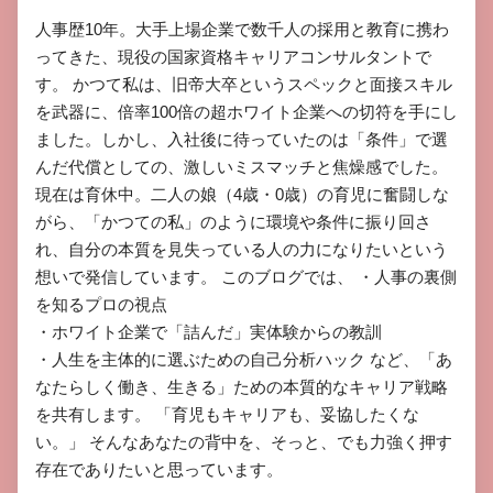
​人事歴10年。大手上場企業で数千人の採用と教育に携わ
ってきた、現役の国家資格キャリアコンサルタントで
す。 ​かつて私は、旧帝大卒というスペックと面接スキル
を武器に、倍率100倍の超ホワイト企業への切符を手にし
ました。しかし、入社後に待っていたのは「条件」で選
んだ代償としての、激しいミスマッチと焦燥感でした。 ​
現在は育休中。二人の娘（4歳・0歳）の育児に奮闘しな
がら、「かつての私」のように環境や条件に振り回さ
れ、自分の本質を見失っている人の力になりたいという
想いで発信しています。 ​このブログでは、 ​・人事の裏側
を知るプロの視点

​・ホワイト企業で「詰んだ」実体験からの教訓

​・人生を主体的に選ぶための自己分析ハック など、「あ
なたらしく働き、生きる」ための本質的なキャリア戦略
を共有します。 ​「育児もキャリアも、妥協したくな
い。」 そんなあなたの背中を、そっと、でも力強く押す
存在でありたいと思っています。