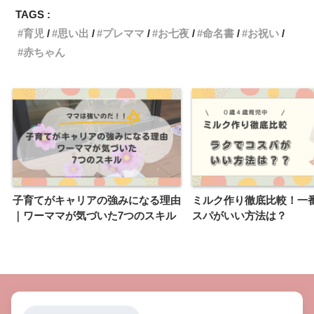
TAGS :
育児
思い出
プレママ
お七夜
命名書
お祝い
赤ちゃん
子育てがキャリアの強みになる理由
ミルク作り徹底比較！一
｜ワーママが気づいた7つのスキル
スパがいい方法は？