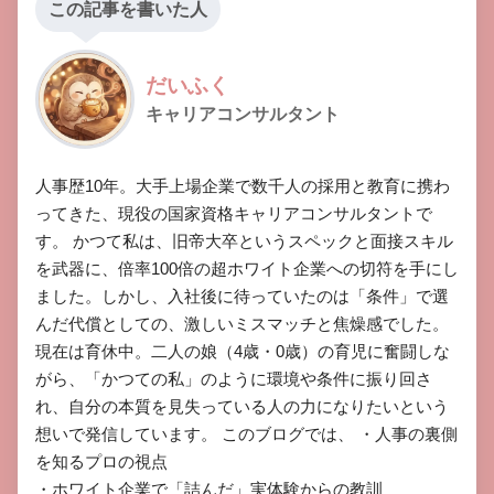
この記事を書いた人
だいふく
キャリアコンサルタント
​人事歴10年。大手上場企業で数千人の採用と教育に携わ
ってきた、現役の国家資格キャリアコンサルタントで
す。 ​かつて私は、旧帝大卒というスペックと面接スキル
を武器に、倍率100倍の超ホワイト企業への切符を手にし
ました。しかし、入社後に待っていたのは「条件」で選
んだ代償としての、激しいミスマッチと焦燥感でした。 ​
現在は育休中。二人の娘（4歳・0歳）の育児に奮闘しな
がら、「かつての私」のように環境や条件に振り回さ
れ、自分の本質を見失っている人の力になりたいという
想いで発信しています。 ​このブログでは、 ​・人事の裏側
を知るプロの視点

​・ホワイト企業で「詰んだ」実体験からの教訓
