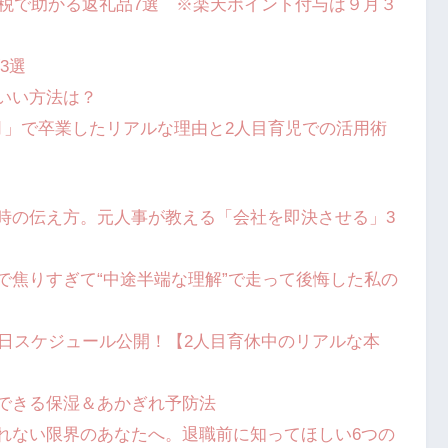
納税で助かる返礼品7選 ※楽天ポイント付与は９月３
3選
いい方法は？
月」で卒業したリアルな理由と2人目育児での活用術
時の伝え方。元人事が教える「会社を即決させる」3
で焦りすぎて“中途半端な理解”で走って後悔した私の
1日スケジュール公開！【2人目育休中のリアルな本
できる保湿＆あかぎれ予防法
取れない限界のあなたへ。退職前に知ってほしい6つの