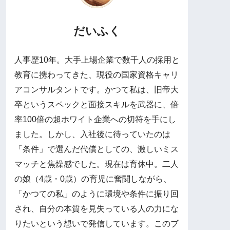
だいふく
​人事歴10年。大手上場企業で数千人の採用と
教育に携わってきた、現役の国家資格キャリ
アコンサルタントです。 ​かつて私は、旧帝大
卒というスペックと面接スキルを武器に、倍
率100倍の超ホワイト企業への切符を手にし
ました。しかし、入社後に待っていたのは
「条件」で選んだ代償としての、激しいミス
マッチと焦燥感でした。 ​現在は育休中。二人
の娘（4歳・0歳）の育児に奮闘しながら、
「かつての私」のように環境や条件に振り回
され、自分の本質を見失っている人の力にな
りたいという想いで発信しています。 ​このブ