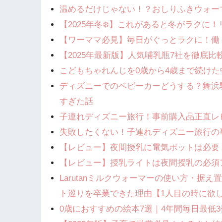
温めるだけじゃない！？おしりふきウォー
【2025年冬❄️】これがあると冬がラク
【ワーママ必見】毎日がぐっとラクに！働
【2025年最新版】人気哺乳瓶7社を徹底比
こどもちゃれんじを0歳から4歳まで続け
ディズニーでのベビーカーどうする？舞浜
すぎた話
子連れディズニー旅行！事前購入品正直レ
失敗したくない！子連れディズニー旅行の事前購
【レビュー】夜間授乳に電気ポットは必要
【レビュー】授乳ライトは夜間授乳の必須
Larutanミルクウォーマーの使い方・
ト巡りを卒業できた理由【1人目の時に欲
0歳におすすめの絵本7選｜4年間毎日最低3