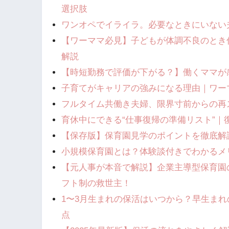
選択肢
ワンオペでイライラ。必要なときにいない
【ワーママ必見】子どもが体調不良のとき
解説
【時短勤務で評価が下がる？】働くママが
子育てがキャリアの強みになる理由｜ワー
フルタイム共働き夫婦、限界寸前からの再
育休中にできる“仕事復帰の準備リスト”｜
【保存版】保育園見学のポイントを徹底解
小規模保育園とは？体験談付きでわかるメリ
​【元人事が本音で解説】企業主導型保育
フト制の救世主！
1〜3月生まれの保活はいつから？早生ま
点