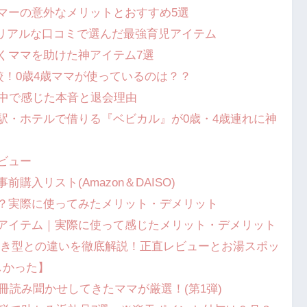
マーの意外なメリットとおすすめ5選
に！リアルな口コミで選んだ最強育児アイテム
くママを助けた神アイテム7選
較！0歳4歳ママが使っているのは？？
た中で感じた本音と退会理由
駅・ホテルで借りる『ベビカル』が0歳・4歳連れに神
ビュー
入リスト(Amazon＆DAISO)
？実際に使ってみたメリット・デメリット
アイテム｜実際に使って感じたメリット・デメリット
据え置き型との違いを徹底解説！正直レビューとお湯スポッ
しかった】
冊読み聞かせしてきたママが厳選！(第1弾)