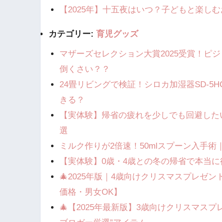
【2025年】十五夜はいつ？子どもと楽し
カテゴリー:
育児グッズ
マザーズセレクション大賞2025受賞！ピ
倒くさい？？
24畳リビングで検証！シロカ加湿器SD-5
きる？
【実体験】帰省の疲れを少しでも回避した
選
ミルク作りが2倍速！50mlスプーン入手術
【実体験】0歳・4歳との冬の帰省で本当
🎄2025年版｜4歳向けクリスマスプレ
価格・男女OK】
🎄【2025年最新版】3歳向けクリスマス