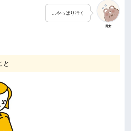
…やっぱり行く
長女
こと