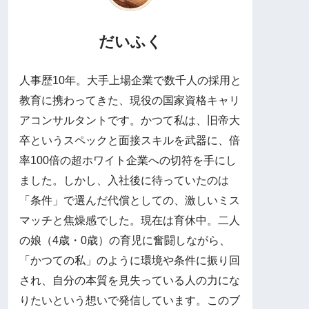
だいふく
​人事歴10年。大手上場企業で数千人の採用と
教育に携わってきた、現役の国家資格キャリ
アコンサルタントです。 ​かつて私は、旧帝大
卒というスペックと面接スキルを武器に、倍
率100倍の超ホワイト企業への切符を手にし
ました。しかし、入社後に待っていたのは
「条件」で選んだ代償としての、激しいミス
マッチと焦燥感でした。 ​現在は育休中。二人
の娘（4歳・0歳）の育児に奮闘しながら、
「かつての私」のように環境や条件に振り回
され、自分の本質を見失っている人の力にな
りたいという想いで発信しています。 ​このブ