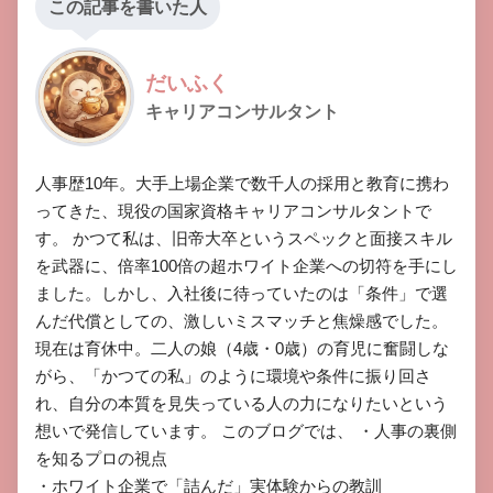
この記事を書いた人
だいふく
キャリアコンサルタント
​人事歴10年。大手上場企業で数千人の採用と教育に携わ
ってきた、現役の国家資格キャリアコンサルタントで
す。 ​かつて私は、旧帝大卒というスペックと面接スキル
を武器に、倍率100倍の超ホワイト企業への切符を手にし
ました。しかし、入社後に待っていたのは「条件」で選
んだ代償としての、激しいミスマッチと焦燥感でした。 ​
現在は育休中。二人の娘（4歳・0歳）の育児に奮闘しな
がら、「かつての私」のように環境や条件に振り回さ
れ、自分の本質を見失っている人の力になりたいという
想いで発信しています。 ​このブログでは、 ​・人事の裏側
を知るプロの視点

​・ホワイト企業で「詰んだ」実体験からの教訓
