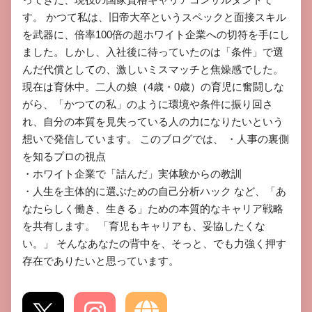
す。 ​かつて私は、旧帝大卒というスペックと面接スキル
を武器に、倍率100倍の超ホワイト企業への切符を手にし
ました。しかし、入社後に待っていたのは「条件」で選
んだ代償としての、激しいミスマッチと焦燥感でした。 ​
現在は育休中。二人の娘（4歳・0歳）の育児に奮闘しな
がら、「かつての私」のように環境や条件に振り回さ
れ、自分の本質を見失っている人の力になりたいという
想いで発信しています。 ​このブログでは、 ​・人事の裏側
を知るプロの視点

​・ホワイト企業で「詰んだ」実体験からの教訓

​・人生を主体的に選ぶための自己分析ハック など、「あ
なたらしく働き、生きる」ための本質的なキャリア戦略
を共有します。 ​「育児もキャリアも、妥協したくな
い。」 そんなあなたの背中を、そっと、でも力強く押す
存在でありたいと思っています。