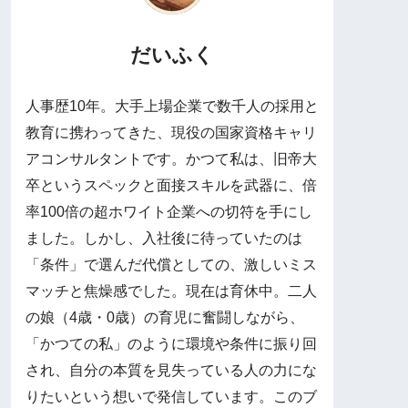
だいふく
​人事歴10年。大手上場企業で数千人の採用と
教育に携わってきた、現役の国家資格キャリ
アコンサルタントです。 ​かつて私は、旧帝大
卒というスペックと面接スキルを武器に、倍
率100倍の超ホワイト企業への切符を手にし
ました。しかし、入社後に待っていたのは
「条件」で選んだ代償としての、激しいミス
マッチと焦燥感でした。 ​現在は育休中。二人
の娘（4歳・0歳）の育児に奮闘しながら、
「かつての私」のように環境や条件に振り回
され、自分の本質を見失っている人の力にな
りたいという想いで発信しています。 ​このブ