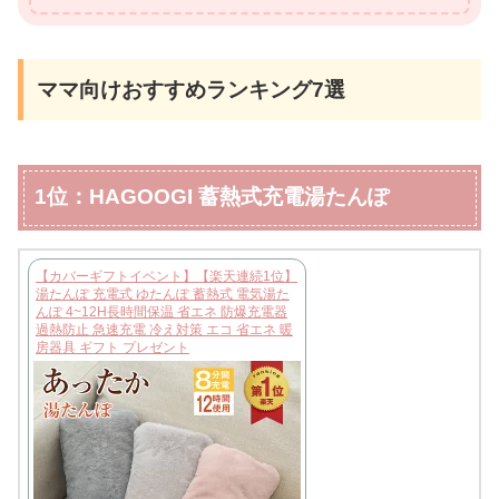
ママ向けおすすめランキング7選
1位：HAGOOGI 蓄熱式充電湯たんぽ
【カバーギフトイベント】【楽天連続1位】
湯たんぽ 充電式 ゆたんぽ 蓄熱式 電気湯た
んぽ 4~12H長時間保温 省エネ 防爆充電器
過熱防止 急速充電 冷え対策 エコ 省エネ 暖
房器具 ギフト プレゼント