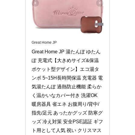
Great Home JP
Great Home JP 湯たんぽ ゆたん
ぽ 充電式【大きめサイズ&保温
ポケット型デザイン】エコ湯タ
ンポ 5~15H長時間保温 充電器 電
気湯たんぽ 過熱防止機能 柔らか
く温かいなカバー付き 洗濯OK 
暖房器具 省エネ お腹周り/背中/
指先/足元 あったかグッズ 防寒グ
ッズ 冷え対策 安全PSE認証 ギフ
ト用として人気 祝い クリスマス 