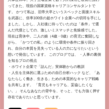
ってきた、現役の国家資格キャリアコンサルタントで
す。 ​かつて私は、旧帝大卒というスペックと面接スキル
を武器に、倍率100倍の超ホワイト企業への切符を手にし
ました。しかし、入社後に待っていたのは「条件」で選
んだ代償としての、激しいミスマッチと焦燥感でした。 ​
現在は育休中。二人の娘（4歳・0歳）の育児に奮闘しな
がら、「かつての私」のように環境や条件に振り回さ
れ、自分の本質を見失っている人の力になりたいという
想いで発信しています。 ​このブログでは、 ​・人事の裏側
を知るプロの視点

​・ホワイト企業で「詰んだ」実体験からの教訓

​・人生を主体的に選ぶための自己分析ハック など、「あ
なたらしく働き、生きる」ための本質的なキャリア戦略
を共有します。 ​「育児もキャリアも、妥協したくな
い。」 そんなあなたの背中を、そっと、でも力強く押す
存在でありたいと思っています。