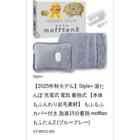
Style+
【2025年秋モデル】Style+ 湯た
んぽ 充電式 電気 蓄熱式 【本体
もふんわり起毛素材】 もふもふ
カバー付き 急速15分蓄熱 mofftan 
もふたん2 (ブルーグレー)
ST-MF02-BG